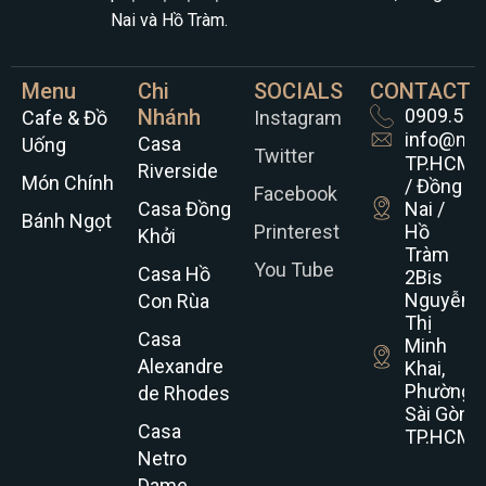
Nai và Hồ Tràm.
Menu
Chi
SOCIALS
CONTACT
Nhánh
0909.521
Cafe & Đồ
Instagram
info@nh
Casa
Uống
Twitter
TP.HCM
Riverside
Món Chính
/ Đồng
Facebook
Casa Đồng
Nai /
Bánh Ngọt
Printerest
Hồ
Khởi
Tràm
You Tube
Casa Hồ
2Bis
Nguyễn
Con Rùa
Thị
Casa
Minh
Alexandre
Khai,
Phường
de Rhodes
Sài Gòn,
Casa
TP.HCM
Netro
Dame