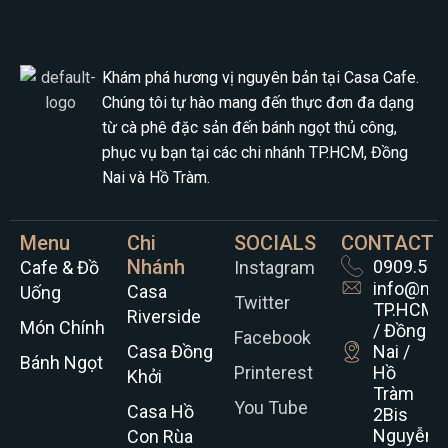
Khám phá hương vị nguyên bản tại Casa Cafe.
Chúng tôi tự hào mang đến thực đơn đa dạng
từ cà phê đặc sản đến bánh ngọt thủ công,
phục vụ bạn tại các chi nhánh TP.HCM, Đồng
Nai và Hồ Tràm.
Menu
Chi
SOCIALS
CONTACT
Nhánh
0909.521
Cafe & Đồ
Instagram
info@nh
Casa
Uống
Twitter
TP.HCM
Riverside
Món Chính
/ Đồng
Facebook
Casa Đồng
Nai /
Bánh Ngọt
Printerest
Hồ
Khởi
Tràm
You Tube
Casa Hồ
2Bis
Nguyễn
Con Rùa